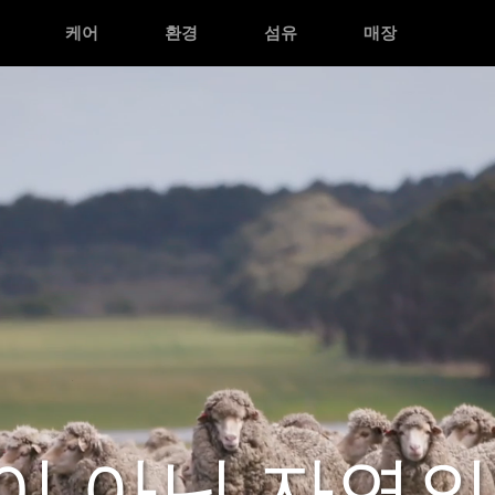
케어
환경
섬유
매장
이 아닌 자연의