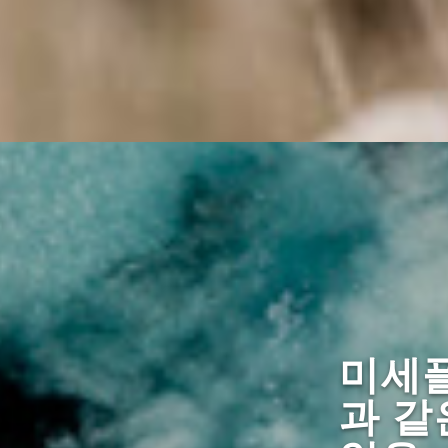
미세
과 같