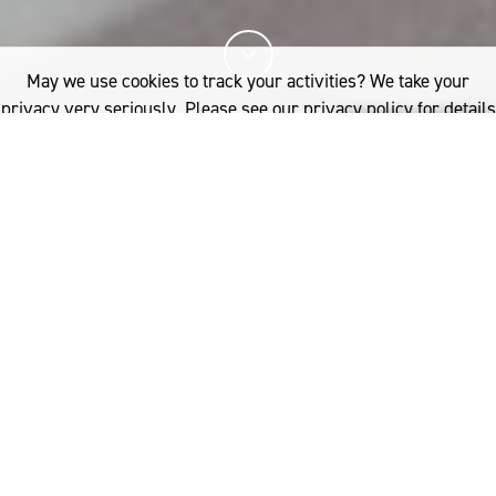
May we use cookies to track your activities? We take your
privacy very seriously. Please see our privacy policy for details
and any questions.
Yes
No
7%
您已閱讀
該文章
INDUSTRY
PRODUCT DEVELOPMENT
WOOL PROCESSING
UK: LAXTONS SPECIALIST YARNS
他
瞭解更多內容，請點擊：
們的故事是一連串克服逆境的
Australia
勝利：30 年代的大蕭條使員
woolmark.australia@wool.com
工必須工作一週、休息一週；
第二次世界大戰期間，工人遭徵調至前
線，使他們遲遲無法復甦，又有許多企
相關推薦